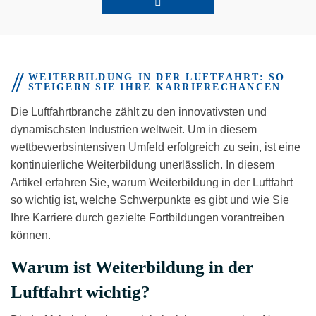
Luftfahrt
Drahtsichern in der Luftfahrt
WEITERBILDUNG IN DER LUFTFAHRT: SO
STEIGERN SIE IHRE KARRIERECHANCEN
Kursdauer: Auf Anfrage
Die Luftfahrtbranche zählt zu den innovativsten und
Preis: Auf Anfrage
dynamischsten Industrien weltweit. Um in diesem
wettbewerbsintensiven Umfeld erfolgreich zu sein, ist eine
kontinuierliche Weiterbildung unerlässlich. In diesem
Artikel erfahren Sie, warum Weiterbildung in der Luftfahrt
so wichtig ist, welche Schwerpunkte es gibt und wie Sie
Ihre Karriere durch gezielte Fortbildungen vorantreiben
Grundlagen Luftfahrt
können.
Warum ist Weiterbildung in der
Grundlagen Luftfahrttechnik - Überblick
Luftfahrt wichtig?