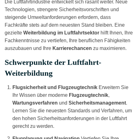
Die Luftfahrtindustrie entwickelt sich rasant weiter. Neue
Kursdauer: Auf Anfrage
Technologien, strengere Sicherheitsvorschriften und
Preis: Auf Anfrage
steigende Umweltanforderungen erfordern, dass
Fachkräfte stets auf dem neuesten Stand bleiben. Eine
gezielte
Weiterbildung im Luftfahrtsektor
hilft Ihnen, Ihre
Fachkenntnisse zu vertiefen, Ihre beruflichen Fähigkeiten
auszubauen und Ihre
Karrierechancen
zu maximieren.
Luftfahrt
Schwerpunkte der Luftfahrt-
Weiterbildung
Löten in der Luft- und Raumfahrttechnik
Flugsicherheit und Flugzeugtechnik
Erweitern Sie
Ihr Wissen über moderne
Flugzeugtechnik
,
Kursdauer: Auf Anfrage
Wartungsverfahren
und
Sicherheitsmanagement
.
Preis: Auf Anfrage
Lernen Sie die neuesten Standards und Verfahren, um
den hohen Sicherheitsanforderungen in der Luftfahrt
gerecht zu werden.
Flugplanung und Navigation
Vertiefen Sie Ihre