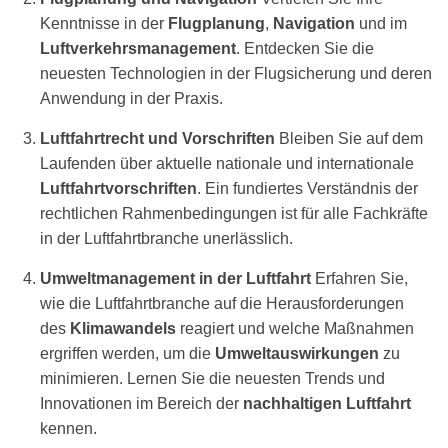
Kenntnisse in der
Flugplanung
,
Navigation
und im
Luftverkehrsmanagement
. Entdecken Sie die
Luftfahrt
neuesten Technologien in der Flugsicherung und deren
Anwendung in der Praxis.
Grundlagen Flugzeugelektrik –
Qualifizierung für die Luftfahrtindustrie
Luftfahrtrecht und Vorschriften
Bleiben Sie auf dem
Laufenden über aktuelle nationale und internationale
Kursdauer: Auf Anfrage
Luftfahrtvorschriften
. Ein fundiertes Verständnis der
Preis: Auf Anfrage
rechtlichen Rahmenbedingungen ist für alle Fachkräfte
in der Luftfahrtbranche unerlässlich.
Umweltmanagement in der Luftfahrt
Erfahren Sie,
wie die Luftfahrtbranche auf die Herausforderungen
des
Klimawandels
reagiert und welche Maßnahmen
ergriffen werden, um die
Umweltauswirkungen
zu
Luftfahrt
minimieren. Lernen Sie die neuesten Trends und
Innovationen im Bereich der
nachhaltigen Luftfahrt
Ausrüstungsmechanik Luftfahrttechnik –
kennen.
Qualifizierung für die Luftfahrtindustrie